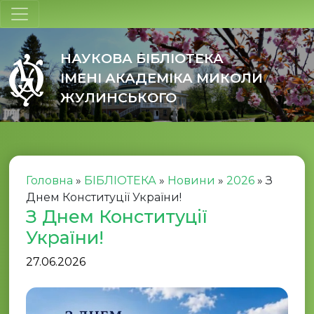
НАУКОВА БІБЛІОТЕКА
ІМЕНІ АКАДЕМІКА МИКОЛИ
ЖУЛИНСЬКОГО
Головна
»
БІБЛІОТЕКА
»
Новини
»
2026
»
З
Днем Конституції України!
З Днем Конституції
України!
27.06.2026