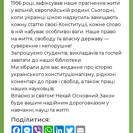
1996 році, зафіксував наше прагнення жити
у вільній, європейській родині. Сьогодні,
коли українці ціною надзусиль захищають
кожну статтю своєї Конституції, кожне слово
в ній набуває особливої ваги. Наше право
на життя, свободу та власну державу —
суверенне і непорушне!
Запрошуємо студентів, викладачів та гостей
завітати до нашої бібліотеки:
Ми зібрали для вас видання про історію
українського конституціоналізму, рідкісні
коментарі до прав і свобод, а також праці
наших науковців.
Вітаємо зі святом! Нехай Основний Закон
буде вашим надійним дороговказом у
навчанні, науці та житті.
Поділитися:
Facebook
Messenger
Viber
WhatsApp
LinkedIn
Twitter
Email