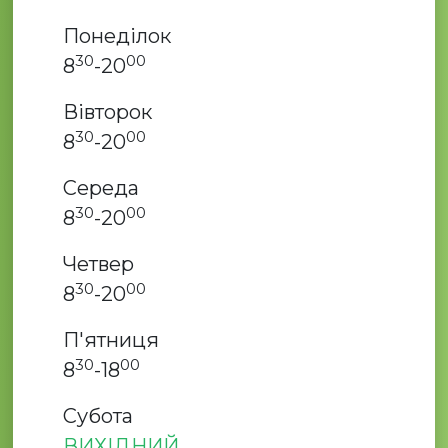
Понеділок
30
00
8
-20
Вівторок
30
00
8
-20
Середа
30
00
8
-20
Четвер
30
00
8
-20
П'ятниця
30
00
8
-18
Субота
ВИХІДНИЙ