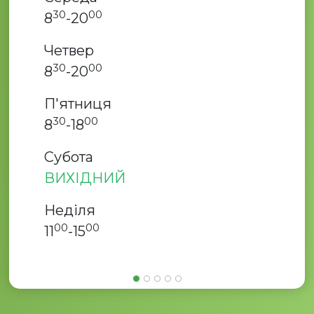
30
00
8
-20
Четвер
30
00
8
-20
П'ятниця
30
00
8
-18
Субота
ВИХІДНИЙ
Неділя
00
00
11
-15