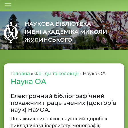
НАУКОВА БІБЛІОТЕКА
ІМЕНІ АКАДЕМІКА МИКОЛИ
ЖУЛИНСЬКОГО
Головна
»
Фонди та колекції
»
Наука ОА
Наука ОА
Електронний бібліографічний
покажчик праць вчених (докторів
наук) НаУОА.
Покажчик висвітлює науковий доробок
викладачів університету: монографії,