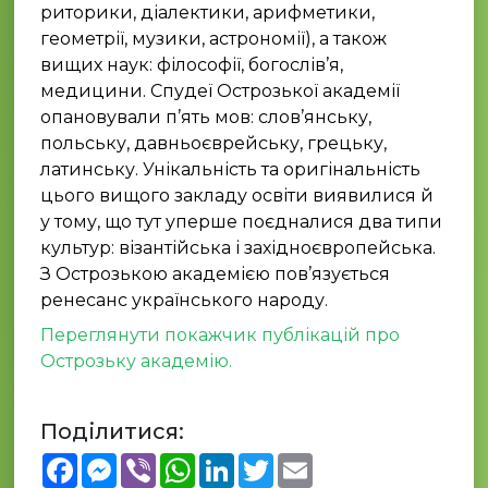
риторики, діалектики, арифметики,
геометрії, музики, астрономії), а також
вищих наук: філософії, богослів’я,
медицини. Спудеї Острозької академії
опановували п’ять мов: слов’янську,
польську, давньоєврейську, грецьку,
латинську. Унікальність та оригінальність
цього вищого закладу освіти виявилися й
у тому, що тут уперше поєдналися два типи
культур: візантійська і західноєвропейська.
З Острозькою академією пов’язується
ренесанс українського народу.
Переглянути покажчик публікацій про
Острозьку академію.
Поділитися:
Facebook
Messenger
Viber
WhatsApp
LinkedIn
Twitter
Email