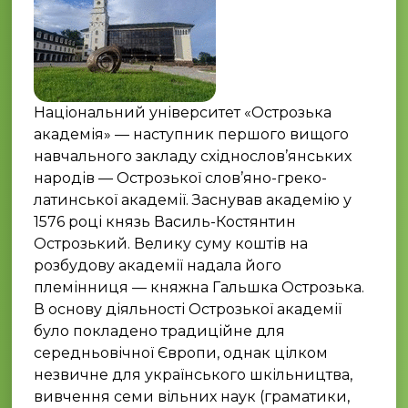
Національний університет «Острозька
академія» — наступник першого вищого
навчального закладу східнослов’янських
народів — Острозької слов’яно-греко-
латинської академії. Заснував академію у
1576 році князь Василь-Костянтин
Острозький. Велику суму коштів на
розбудову академії надала його
племінниця — княжна Гальшка Острозька.
В основу діяльності Острозької академії
було покладено традиційне для
середньовічної Європи, однак цілком
незвичне для українського шкільництва,
вивчення семи вільних наук (граматики,