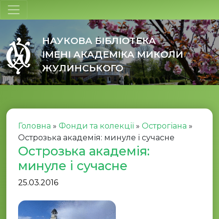
НАУКОВА БІБЛІОТЕКА
ІМЕНІ АКАДЕМІКА МИКОЛИ
ЖУЛИНСЬКОГО
Головна
»
Фонди та колекції
»
Острогіана
»
Острозька академія: минуле і сучасне
Острозька академія:
минуле і сучасне
25.03.2016